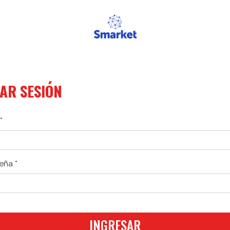
IAR SESIÓN
*
eña *
INGRESAR