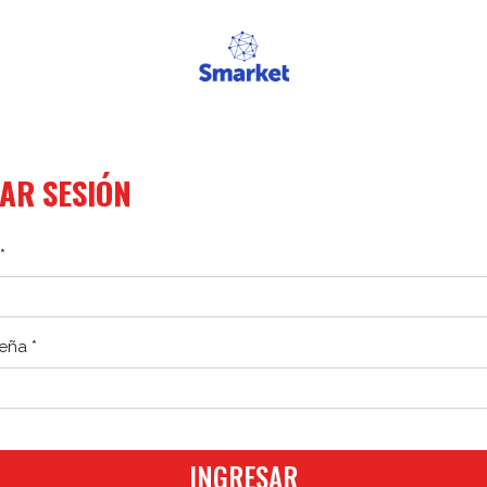
IAR SESIÓN
*
eña *
INGRESAR